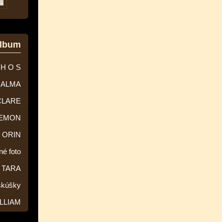
album
 H O S
ALMA
CLARE
EMON
ORIN
né foto
TARA
skúšky
LLIAM