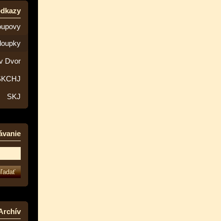
odkazy
oupovy
loupky
v Dvor
SKCHJ
SKJ
ávanie
Archív