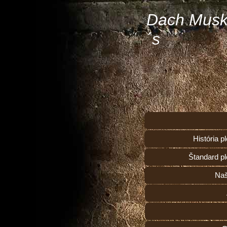
Dach Musk
´s
História 
Štandard p
Naš