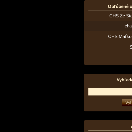
Obľúbené 
CHS Ze St
cha
CHS Maťko
Vyhľad