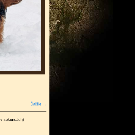
Ďalšie →
 v sekundách)