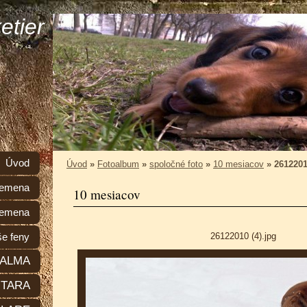
etier
Úvod
Úvod
»
Fotoalbum
»
spoločné foto
»
10 mesiacov
»
2612201
plemena
10 mesiacov
lemena
26122010 (4).jpg
e feny
ALMA
TARA