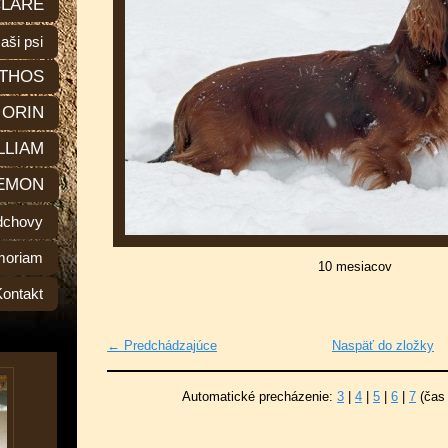
LARE
aši psi
THOS
ORIN
LLIAM
EMON
dchovy
moriam
10 mesiacov
Kontakt
← Predchádzajúce
Naspäť do zložky
Automatické precházenie:
3
|
4
|
5
|
6
|
7
(čas