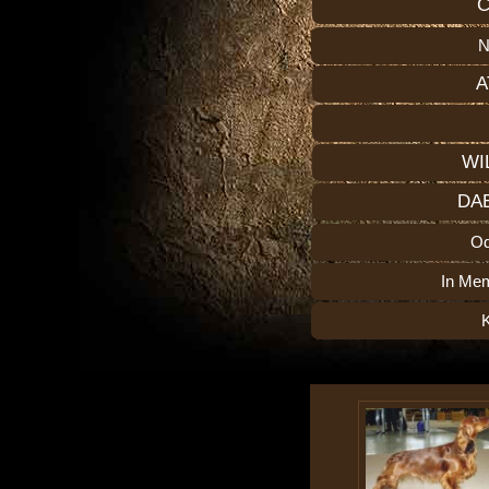
C
N
A
WI
DA
O
In Me