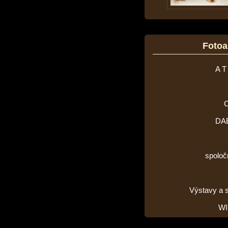
Foto
A T
DA
spoloč
Výstavy a 
WI