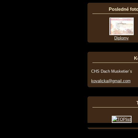
Posledné foto
Diplomy
K
CHS Dach Musketier´s
kovalicka@gmail.com