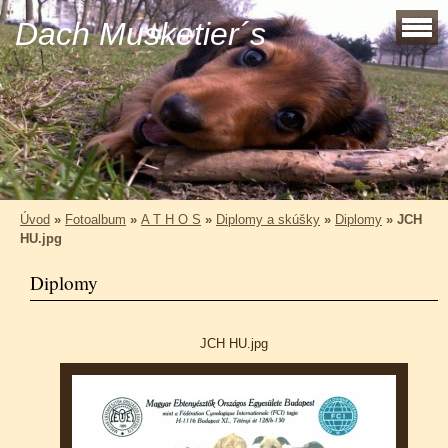
Dach Musketier´s
Úvod
»
Fotoalbum
»
A T H O S
»
Diplomy a skúšky
»
Diplomy
»
JCH
HU.jpg
Diplomy
JCH HU.jpg