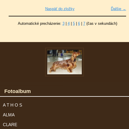
Naspäť do zložky
Ďalšie →
Automatické precházenie:
3
|
4
|
5
|
6
|
7
(čas v sekundách)
Fotoalbum
A T H O S
ALMA
CLARE