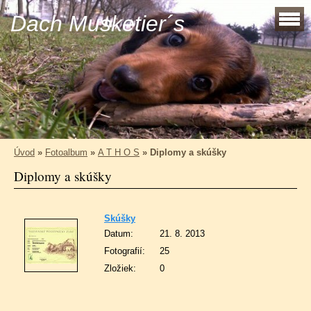
Dach Musketier´s
Úvod
»
Fotoalbum
»
A T H O S
»
Diplomy a skúšky
Diplomy a skúšky
Skúšky
Datum:
21. 8. 2013
Fotografií:
25
Zložiek:
0