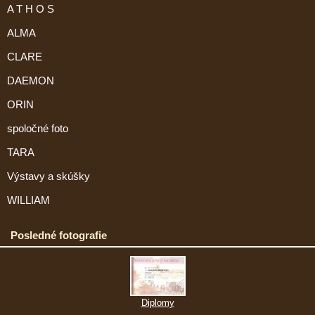
A T H O S
ALMA
CLARE
DAEMON
ORIN
spoločné foto
TARA
Výstavy a skúšky
WILLIAM
Posledné fotografie
Diplomy