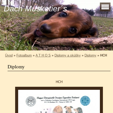
Dach Musketier´s
Úvod
»
Fotoalbum
»
A T H O S
»
Diplomy a skúšky
»
Diplomy
»
HCH
Diplomy
HCH