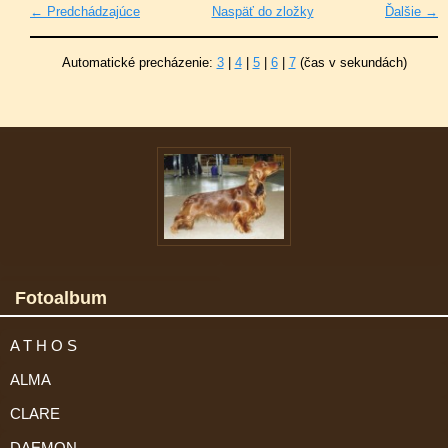
← Predchádzajúce
Naspäť do zložky
Ďalšie →
Automatické precházenie:
3
|
4
|
5
|
6
|
7
(čas v sekundách)
Fotoalbum
A T H O S
ALMA
CLARE