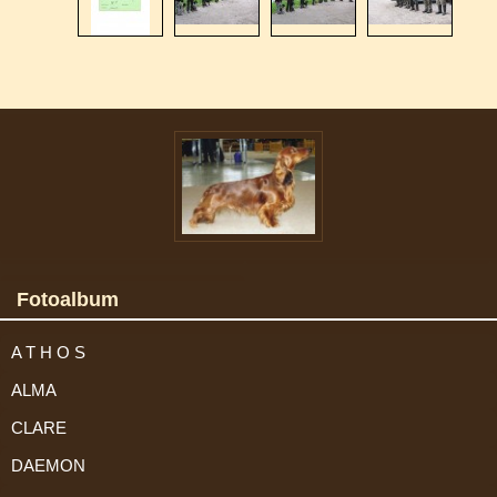
Fotoalbum
A T H O S
ALMA
CLARE
DAEMON