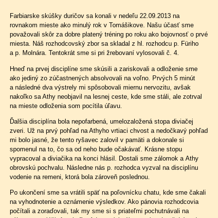
Farbiarske skúšky duričov sa konali v nedeľu 22.09.2013 na
rovnakom mieste ako minulý rok v Tomášikove. Našu účasť sme
považovali skôr za dobre platený tréning po roku ako bojovnosť o prvé
miesta. Náš rozhodcovský zbor sa skladal z hl. rozhodcu p. Füriho
a p. Molnára. Tentokrát sme si pri žrebovaní vylosovali č. 4.
Hneď na prvej disciplíne sme skúsili a zariskovali a odloženie sme
ako jediný zo zúčastnených absolvovali na voľno. Prvých 5 minút
a následné dva výstrely mi spôsobovali miernu nervozitu, avšak
nakoľko sa Athy neobjavil na lesnej ceste, kde sme stáli, ale zotrval
na mieste odloženia som pocítila úľavu.
Ďalšia disciplína bola nepofarbená, umelozaložená stopa diviačej
zveri. Už na prvý pohľad na Athyho vrtiaci chvost a nedočkavý pohľad
mi bolo jasné, že tento ryšavec zalovil v pamäti a dokonale si
spomenul na to, čo sa od neho bude očakávať. Krásne stopu
vypracoval a diviačika na konci hlásil. Dostali sme zálomok a Athy
obrovskú pochvalu. Následne nás p. rozhodca vyzval na disciplínu
vodenie na remeni, ktorá bola zároveň poslednou.
Po ukončení sme sa vrátili späť na poľovnícku chatu, kde sme čakali
na vyhodnotenie a oznámenie výsledkov. Ako pánovia rozhodcovia
počítali a zoraďovali, tak my sme si s priateľmi pochutnávali na