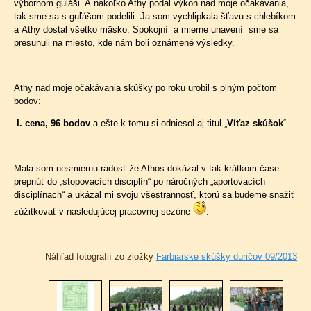
výbornom guláši. A nakoľko Athy podal výkon nad moje očakávania,
tak sme sa s guľášom podelili. Ja som vychlipkala šťavu s chlebíkom
a Athy dostal všetko mäsko. Spokojní a mierne unavení sme sa
presunuli na miesto, kde nám boli oznámené výsledky.
Athy nad moje očakávania skúšky po roku urobil s plným počtom
bodov:
I. cena, 96 bodov
a ešte k tomu si odniesol aj titul „
Víťaz skúšok
“.
Mala som nesmiernu radosť že Athos dokázal v tak krátkom čase
prepnúť do „stopovacích disciplín“ po náročných „aportovacích
disciplínach“ a ukázal mi svoju všestrannosť, ktorú sa budeme snažiť
zúžitkovať v nasledujúcej pracovnej sezóne
.
Náhľad fotografií zo zložky
Farbiarske skúšky duričov 09/2013