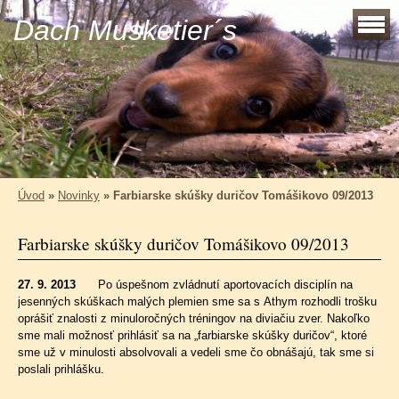
Dach Musketier´s
Úvod
»
Novinky
»
Farbiarske skúšky duričov Tomášikovo 09/2013
Farbiarske skúšky duričov Tomášikovo 09/2013
27. 9. 2013
Po úspešnom zvládnutí aportovacích disciplín na
jesenných skúškach malých plemien sme sa s Athym rozhodli trošku
oprášiť znalosti z minuloročných tréningov na diviačiu zver. Nakoľko
sme mali možnosť prihlásiť sa na „farbiarske skúšky duričov“, ktoré
sme už v minulosti absolvovali a vedeli sme čo obnášajú, tak sme si
poslali prihlášku.