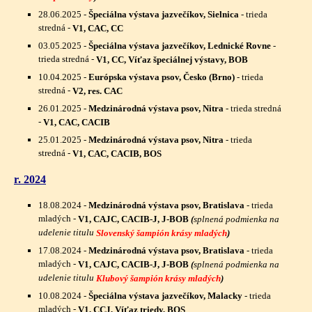
28.06.2025
-
Špeciálna výstava jazvečíkov, Sielnica
- trieda
stredná -
V1, CAC, CC
03.05.2025
-
Špeciálna výstava jazvečíkov, Lednické Rovne
-
trieda stredná -
V1, CC, Víťaz špeciálnej výstavy, BOB
10.04.2025
-
Európska výstava psov, Česko (Brno)
- trieda
stredná -
V2, res. CAC
26.01.2025
-
Medzinárodná výstava psov, Nitra
- trieda stredná
-
V1, CAC, CACIB
25.01.2025
-
Medzinárodná výstava psov, Nitra
- trieda
stredná -
V1, CAC, CACIB, BOS
r. 2024
18.08.2024
-
Medzinárodná výstava psov, Bratislava
- trieda
mladých -
V1, CAJC, CACIB-J, J-BOB
(
splnená podmienka na
udelenie titulu
Slovenský šampión krásy mladých
)
17.08.2024
-
Medzinárodná výstava psov, Bratislava
- trieda
mladých -
V1, CAJC, CACIB-J, J-BOB
(
splnená podmienka na
udelenie titulu
Klubový šampión krásy mladých
)
10.08.2024
-
Špeciálna výstava jazvečíkov, Malacky
- trieda
mladých -
V1, CCJ, Víťaz triedy, BOS