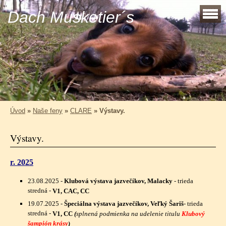
Dach Musketier´s
Úvod
»
Naše feny
»
CLARE
»
Výstavy.
Výstavy.
r. 2025
23.08.2025
-
Klubová výstava jazvečíkov, Malacky
- trieda
stredná -
V1, CAC, CC
19.07.2025
-
Špeciálna výstava jazvečíkov, Veľký Šariš
- trieda
stredná -
V1, CC
(
splnená podmienka na udelenie titulu
Klubový
šampión krásy
)