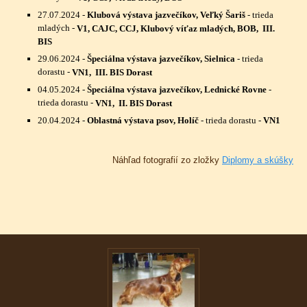
27.07.2024
-
Klubová výstava jazvečíkov, Veľký Šariš
- trieda
mladých -
V1, CAJC, CCJ, Klubový víťaz mladých, BOB, III.
BIS
29.06.2024
-
Špeciálna výstava jazvečíkov, Sielnica
- trieda
dorastu -
VN1, III. BIS Dorast
04.05.2024
-
Špeciálna výstava jazvečíkov, Lednické Rovne
-
trieda dorastu -
VN1, II. BIS Dorast
20.04.2024
-
Oblastná výstava psov, Holíč
- trieda dorastu -
VN1
Náhľad fotografií zo zložky
Diplomy a skúšky