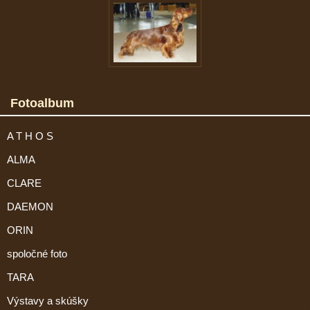
Fotoalbum
A T H O S
ALMA
CLARE
DAEMON
ORIN
spoločné foto
TARA
Výstavy a skúšky