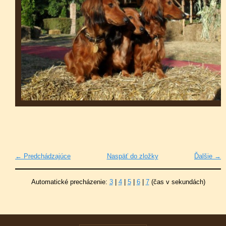
← Predchádzajúce
Naspäť do zložky
Ďalšie →
Automatické precházenie:
3
|
4
|
5
|
6
|
7
(čas v sekundách)