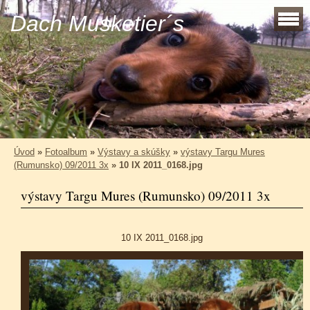
Dach Musketier´s
Úvod
»
Fotoalbum
»
Výstavy a skúšky
»
výstavy Targu Mures
(Rumunsko) 09/2011 3x
»
10 IX 2011_0168.jpg
výstavy Targu Mures (Rumunsko) 09/2011 3x
10 IX 2011_0168.jpg