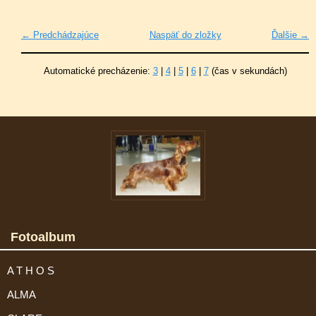
← Predchádzajúce
Naspäť do zložky
Ďalšie →
Automatické precházenie:
3
|
4
|
5
|
6
|
7
(čas v sekundách)
Fotoalbum
A T H O S
ALMA