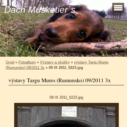
Dach Musketier´s
Úvod
»
Fotoalbum
»
Výstavy a skúšky
»
výstavy Targu Mures
(Rumunsko) 09/2011 3x
»
09 IX 2011_0223.jpg
výstavy Targu Mures (Rumunsko) 09/2011 3x
09 IX 2011_0223.jpg