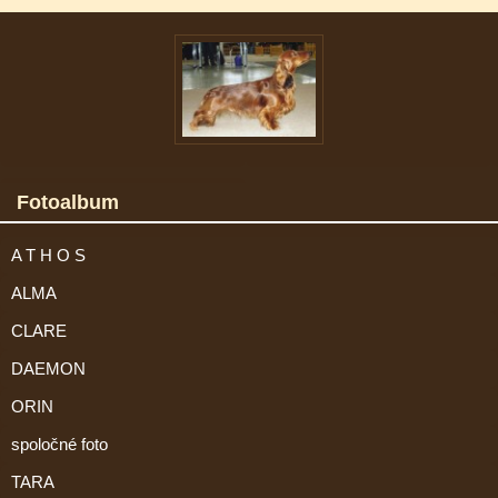
Fotoalbum
A T H O S
ALMA
CLARE
DAEMON
ORIN
spoločné foto
TARA