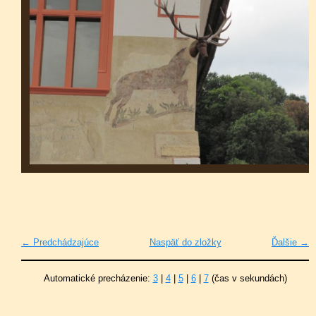
← Predchádzajúce
Naspäť do zložky
Ďalšie →
Automatické precházenie:
3
|
4
|
5
|
6
|
7
(čas v sekundách)