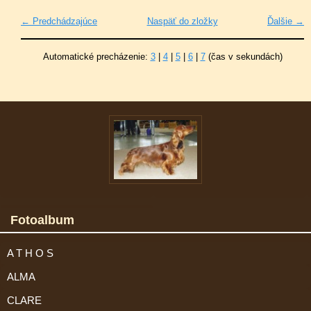
← Predchádzajúce
Naspäť do zložky
Ďalšie →
Automatické precházenie:
3
|
4
|
5
|
6
|
7
(čas v sekundách)
Fotoalbum
A T H O S
ALMA
CLARE