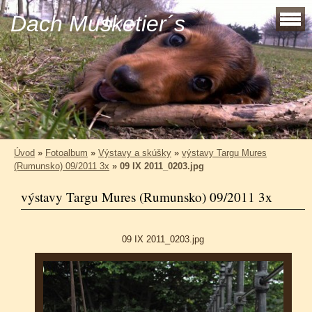
Dach Musketier´s
Úvod
»
Fotoalbum
»
Výstavy a skúšky
»
výstavy Targu Mures
(Rumunsko) 09/2011 3x
»
09 IX 2011_0203.jpg
výstavy Targu Mures (Rumunsko) 09/2011 3x
09 IX 2011_0203.jpg