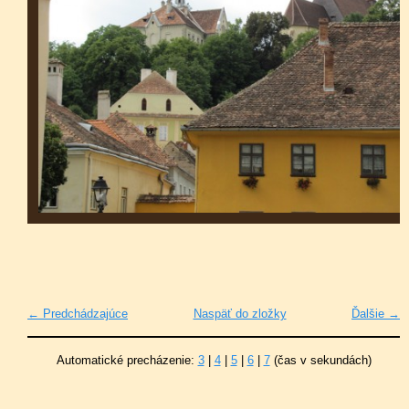
← Predchádzajúce
Naspäť do zložky
Ďalšie →
Automatické precházenie:
3
|
4
|
5
|
6
|
7
(čas v sekundách)