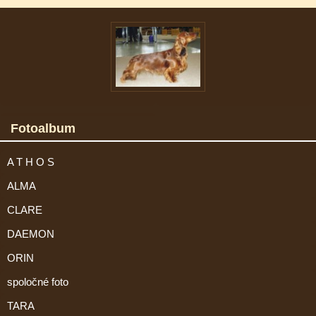
Fotoalbum
A T H O S
ALMA
CLARE
DAEMON
ORIN
spoločné foto
TARA