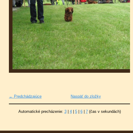
← Predchádzajúce
Naspäť do zložky
Automatické precházenie:
3
|
4
|
5
|
6
|
7
(čas v sekundách)