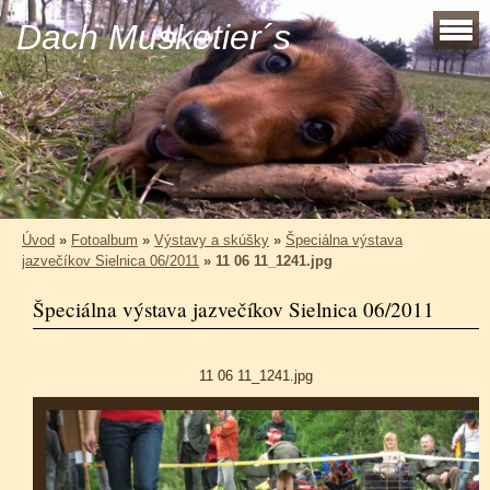
Dach Musketier´s
Úvod
»
Fotoalbum
»
Výstavy a skúšky
»
Špeciálna výstava
jazvečíkov Sielnica 06/2011
»
11 06 11_1241.jpg
Špeciálna výstava jazvečíkov Sielnica 06/2011
11 06 11_1241.jpg