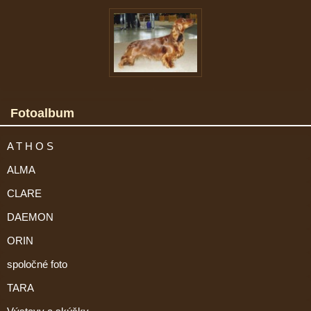
Fotoalbum
A T H O S
ALMA
CLARE
DAEMON
ORIN
spoločné foto
TARA