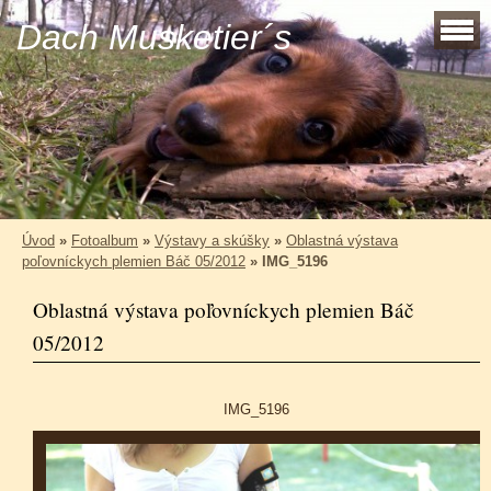
Dach Musketier´s
Úvod
»
Fotoalbum
»
Výstavy a skúšky
»
Oblastná výstava
poľovníckych plemien Báč 05/2012
»
IMG_5196
Oblastná výstava poľovníckych plemien Báč
05/2012
IMG_5196