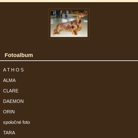
Fotoalbum
A T H O S
ALMA
CLARE
DAEMON
ORIN
spoločné foto
TARA