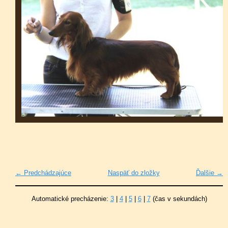
← Predchádzajúce
Naspäť do zložky
Ďalšie →
Automatické precházenie:
3
|
4
|
5
|
6
|
7
(čas v sekundách)