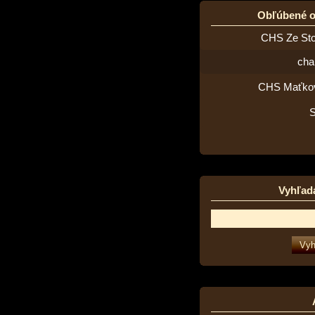
Obľúbené 
CHS Ze St
cha
CHS Maťko
Vyhľad