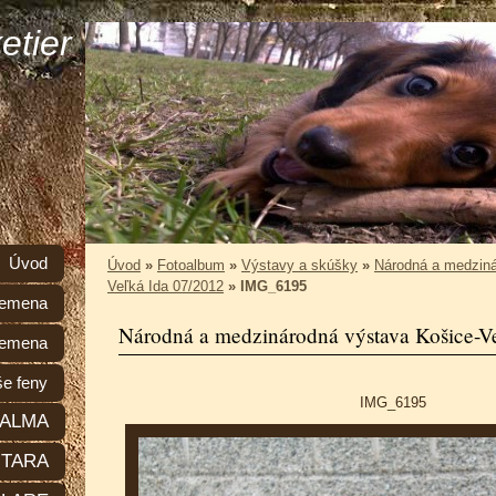
etier
Úvod
Úvod
»
Fotoalbum
»
Výstavy a skúšky
»
Národná a medziná
Veľká Ida 07/2012
»
IMG_6195
plemena
Národná a medzinárodná výstava Košice-V
lemena
e feny
IMG_6195
ALMA
TARA