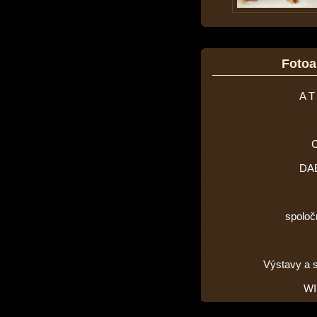
Foto
A T
DA
spoloč
Výstavy a 
WI