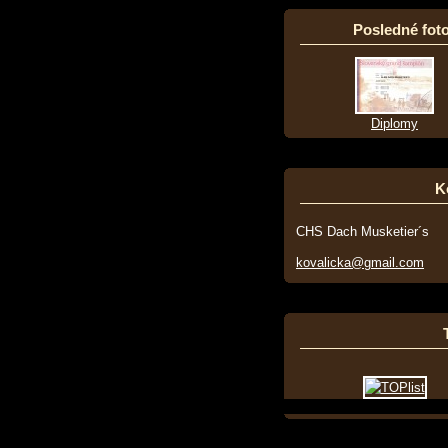
Posledné foto
Diplomy
K
CHS Dach Musketier´s
kovalicka@gmail.com