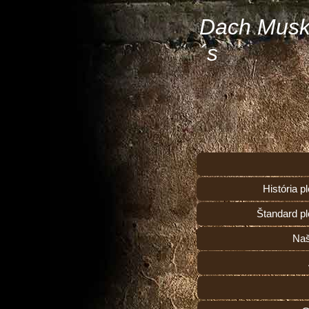
Dach Musk
´s
História 
Štandard p
Naš