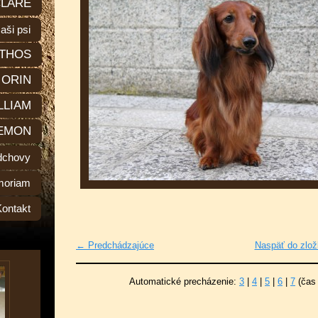
LARE
aši psi
THOS
ORIN
LLIAM
EMON
dchovy
moriam
Kontakt
← Predchádzajúce
Naspäť do zlož
Automatické precházenie:
3
|
4
|
5
|
6
|
7
(čas