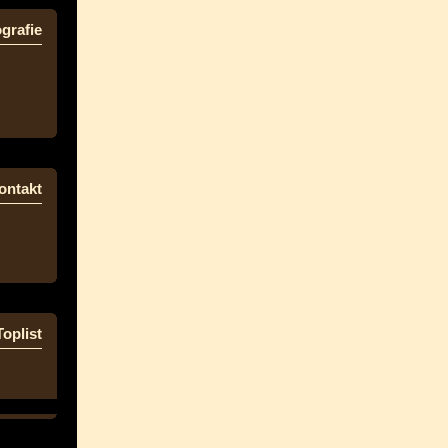
grafie
ontakt
Toplist