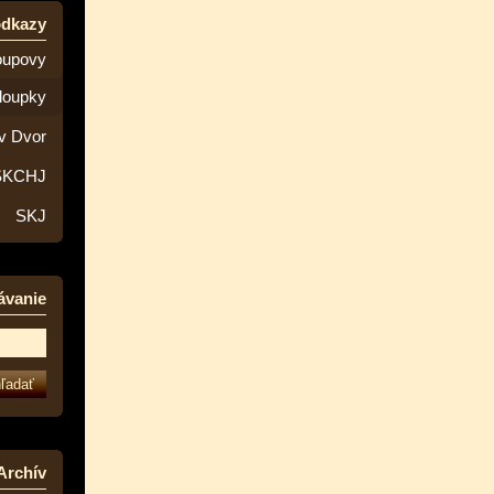
odkazy
oupovy
loupky
v Dvor
SKCHJ
SKJ
ávanie
Archív