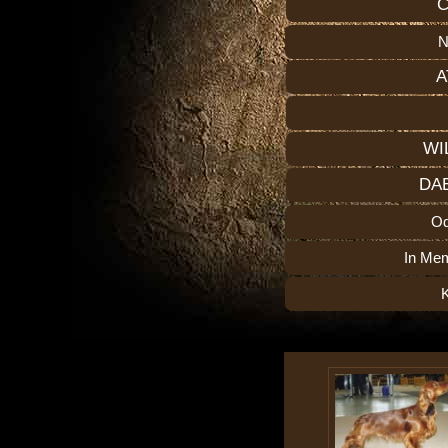
C
N
A
WI
DA
O
In Me