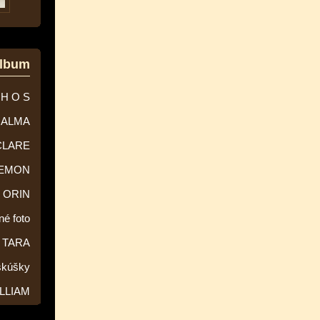
album
 H O S
ALMA
CLARE
EMON
ORIN
né foto
TARA
skúšky
LLIAM