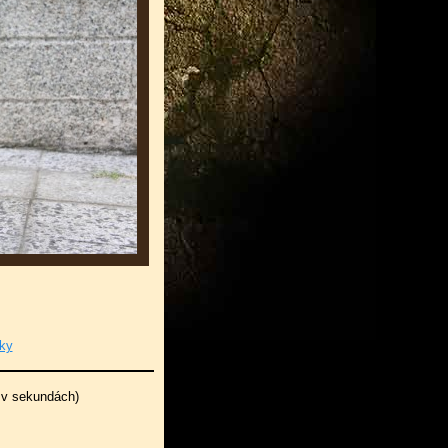
ky
 v sekundách)