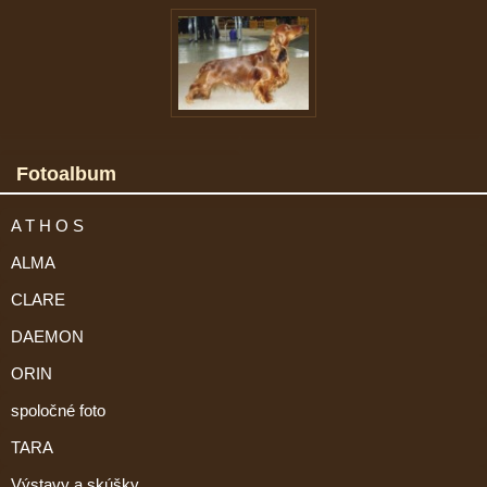
Fotoalbum
A T H O S
ALMA
CLARE
DAEMON
ORIN
spoločné foto
TARA
Výstavy a skúšky