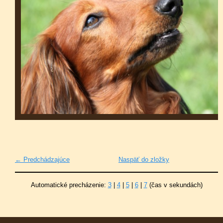
← Predchádzajúce
Naspäť do zložky
Automatické precházenie:
3
|
4
|
5
|
6
|
7
(čas v sekundách)