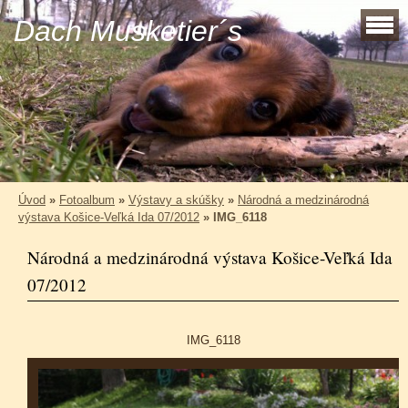
Dach Musketier´s
Úvod
»
Fotoalbum
»
Výstavy a skúšky
»
Národná a medzinárodná
výstava Košice-Veľká Ida 07/2012
»
IMG_6118
Národná a medzinárodná výstava Košice-Veľká Ida
07/2012
IMG_6118