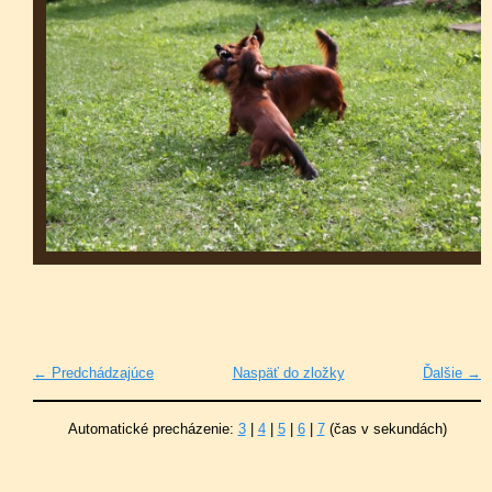
← Predchádzajúce
Naspäť do zložky
Ďalšie →
Automatické precházenie:
3
|
4
|
5
|
6
|
7
(čas v sekundách)