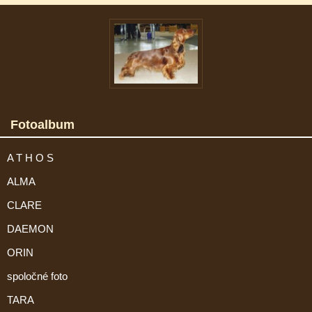
Fotoalbum
A T H O S
ALMA
CLARE
DAEMON
ORIN
spoločné foto
TARA