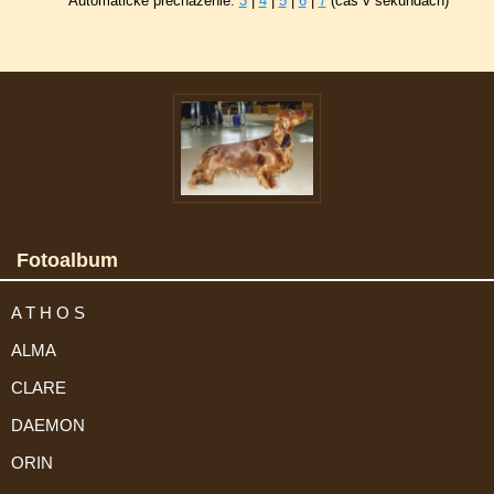
Automatické precházenie:
3
|
4
|
5
|
6
|
7
(čas v sekundách)
Fotoalbum
A T H O S
ALMA
CLARE
DAEMON
ORIN