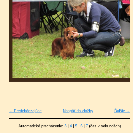
← Predchádzajúce
Naspäť do zložky
Ďalšie →
Automatické precházenie:
3
|
4
|
5
|
6
|
7
(čas v sekundách)