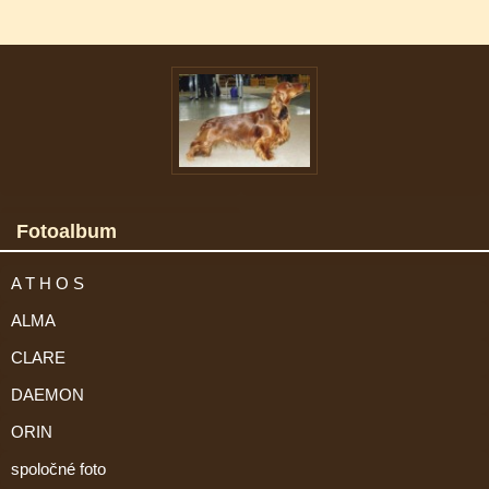
Fotoalbum
A T H O S
ALMA
CLARE
DAEMON
ORIN
spoločné foto