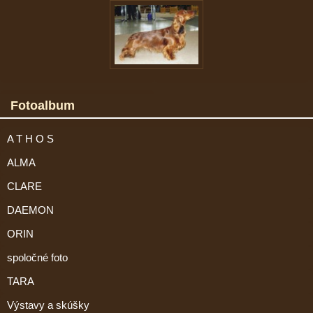
Fotoalbum
A T H O S
ALMA
CLARE
DAEMON
ORIN
spoločné foto
TARA
Výstavy a skúšky