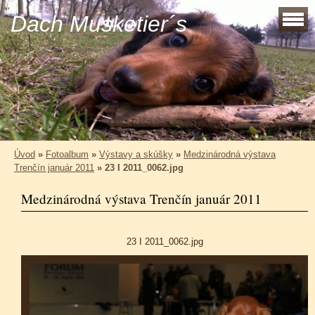
Dach Musketier´s
Úvod
»
Fotoalbum
»
Výstavy a skúšky
»
Medzinárodná výstava
Trenčín január 2011
»
23 I 2011_0062.jpg
Medzinárodná výstava Trenčín január 2011
23 I 2011_0062.jpg