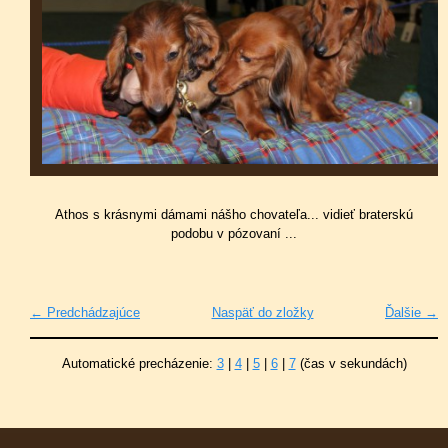
Athos s krásnymi dámami nášho chovateľa... vidieť braterskú
podobu v pózovaní ...
← Predchádzajúce
Naspäť do zložky
Ďalšie →
Automatické precházenie:
3
|
4
|
5
|
6
|
7
(čas v sekundách)