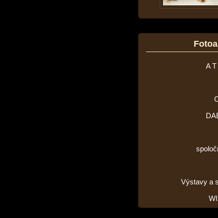
Foto
A T
DA
spoloč
Výstavy a 
WI