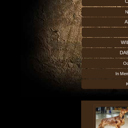
C
N
A
WI
DA
O
In Me