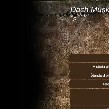
Dach Musk
´s
História 
Štandard p
Naš