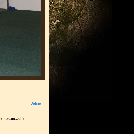
Ďalšie →
 v sekundách)