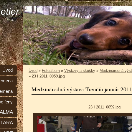
etier
Úvod
Úvod
»
Fotoalbum
»
Výstavy a skúšky
»
Medzinárodná výst
»
23 I 2011_0059.jpg
plemena
Medzinárodná výstava Trenčín január 201
lemena
e feny
23 I 2011_0059.jpg
ALMA
TARA