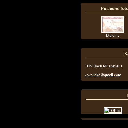
Posledné foto
Diplomy
K
CHS Dach Musketier´s
kovalicka@gmail.com