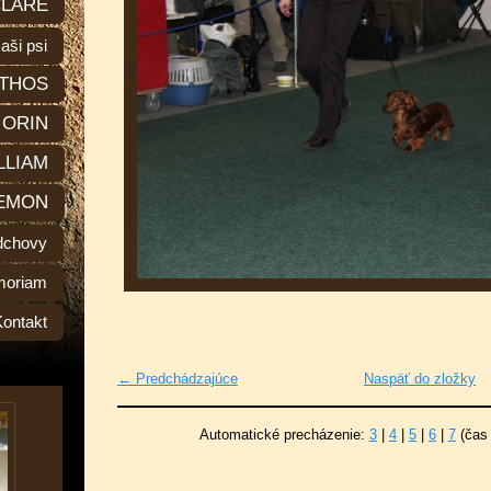
LARE
aši psi
THOS
ORIN
LLIAM
EMON
dchovy
moriam
Kontakt
← Predchádzajúce
Naspäť do zložky
Automatické precházenie:
3
|
4
|
5
|
6
|
7
(čas