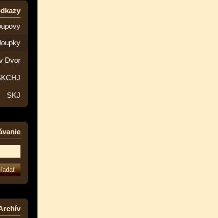
odkazy
oupovy
loupky
v Dvor
SKCHJ
SKJ
ávanie
Archív