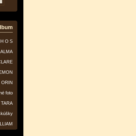
album
 H O S
ALMA
CLARE
EMON
ORIN
né foto
TARA
skúšky
LLIAM