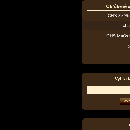
Obľúbené 
CHS Ze St
cha
CHS Maťko
Vyhľad