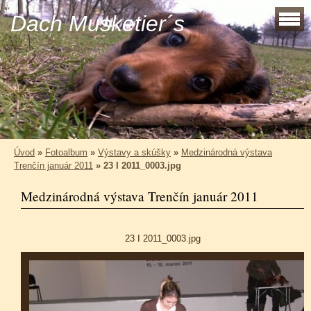
Dach Musketier´s
Úvod
»
Fotoalbum
»
Výstavy a skúšky
»
Medzinárodná výstava
Trenčín január 2011
»
23 I 2011_0003.jpg
Medzinárodná výstava Trenčín január 2011
23 I 2011_0003.jpg