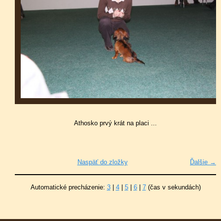
Athosko prvý krát na placi ...
Naspäť do zložky
Ďalšie →
Automatické precházenie:
3
|
4
|
5
|
6
|
7
(čas v sekundách)