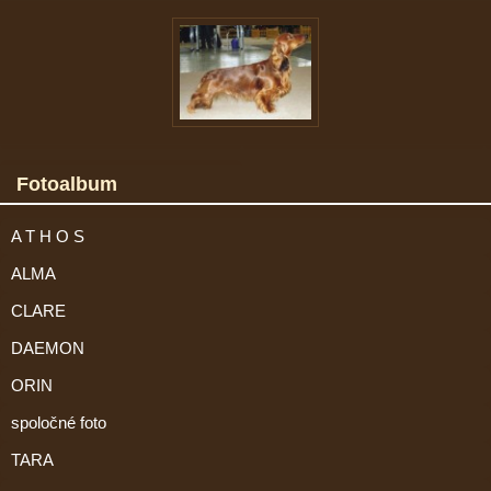
Fotoalbum
A T H O S
ALMA
CLARE
DAEMON
ORIN
spoločné foto
TARA