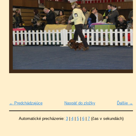
← Predchádzajúce
Naspäť do zložky
Ďalšie →
Automatické precházenie:
3
|
4
|
5
|
6
|
7
(čas v sekundách)