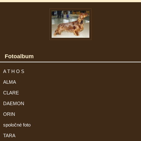
Fotoalbum
A T H O S
ALMA
CLARE
DAEMON
ORIN
spoločné foto
TARA