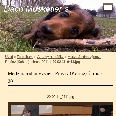
Dach Musketier´s
Úvod
»
Fotoalbum
»
Výstavy a skúšky
»
Medzinárodná výstava
Prešov (Košice) február 2011
»
20 02 11_0411.jpg
Medzinárodná výstava Prešov (Košice) február
2011
20 02 11_0411.jpg