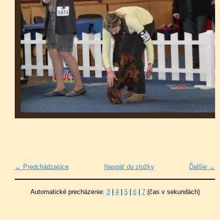
← Predchádzajúce
Naspäť do zložky
Ďalšie →
Automatické precházenie:
3
|
4
|
5
|
6
|
7
(čas v sekundách)