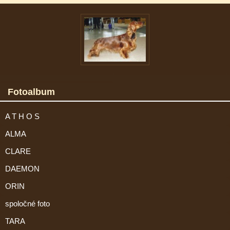
Fotoalbum
A T H O S
ALMA
CLARE
DAEMON
ORIN
spoločné foto
TARA