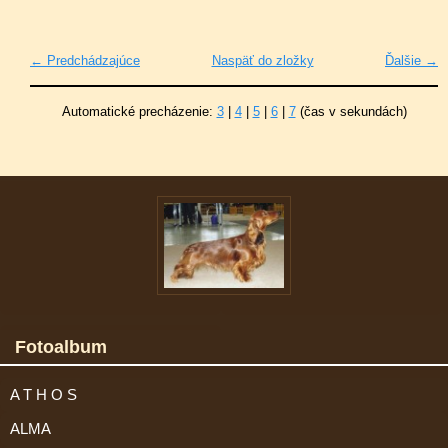
← Predchádzajúce
Naspäť do zložky
Ďalšie →
Automatické precházenie:
3
|
4
|
5
|
6
|
7
(čas v sekundách)
Fotoalbum
A T H O S
ALMA