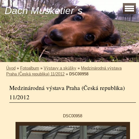
Dach Musketier´s
Úvod
»
Fotoalbum
»
Výstavy a skúšky
»
Medzinárodná výstava
Praha (Česká republika) 11/2012
»
DSC00958
Medzinárodná výstava Praha (Česká republika)
11/2012
DSC00958