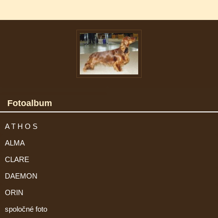
Fotoalbum
A T H O S
ALMA
CLARE
DAEMON
ORIN
spoločné foto