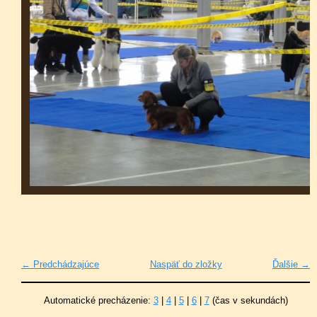
← Predchádzajúce
Naspäť do zložky
Ďalšie →
Automatické precházenie:
3
|
4
|
5
|
6
|
7
(čas v sekundách)