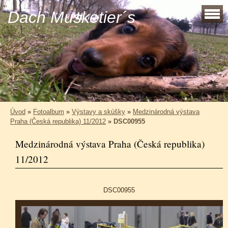
Dach Musketier´s
Úvod
»
Fotoalbum
»
Výstavy a skúšky
»
Medzinárodná výstava
Praha (Česká republika) 11/2012
»
DSC00955
Medzinárodná výstava Praha (Česká republika)
11/2012
DSC00955