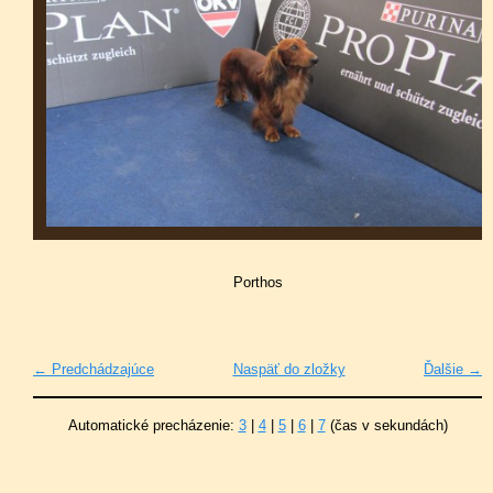
Porthos
← Predchádzajúce
Naspäť do zložky
Ďalšie →
Automatické precházenie:
3
|
4
|
5
|
6
|
7
(čas v sekundách)