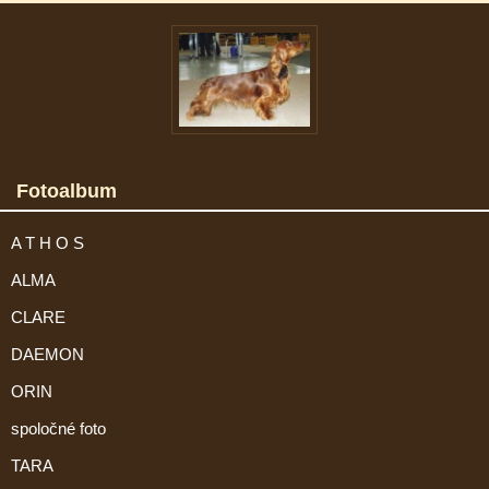
Fotoalbum
A T H O S
ALMA
CLARE
DAEMON
ORIN
spoločné foto
TARA