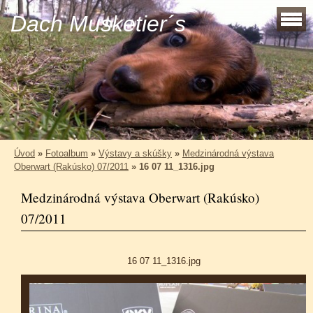
Dach Musketier´s
Úvod
»
Fotoalbum
»
Výstavy a skúšky
»
Medzinárodná výstava
Oberwart (Rakúsko) 07/2011
»
16 07 11_1316.jpg
Medzinárodná výstava Oberwart (Rakúsko)
07/2011
16 07 11_1316.jpg