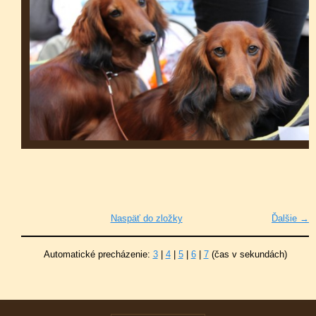
Naspäť do zložky
Ďalšie →
Automatické precházenie:
3
|
4
|
5
|
6
|
7
(čas v sekundách)