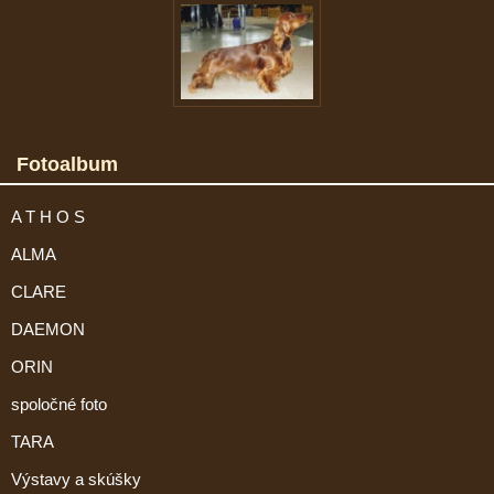
Fotoalbum
A T H O S
ALMA
CLARE
DAEMON
ORIN
spoločné foto
TARA
Výstavy a skúšky