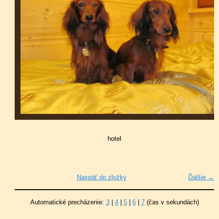
hotel
Naspäť do zložky
Ďalšie →
Automatické precházenie:
3
|
4
|
5
|
6
|
7
(čas v sekundách)