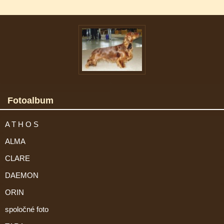
Fotoalbum
A T H O S
ALMA
CLARE
DAEMON
ORIN
spoločné foto