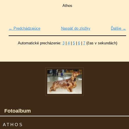
Athos
← Predchádzajúce
Naspäť do zložky
Ďalšie →
Automatické precházenie:
3
|
4
|
5
|
6
|
7
(čas v sekundách)
Fotoalbum
A T H O S