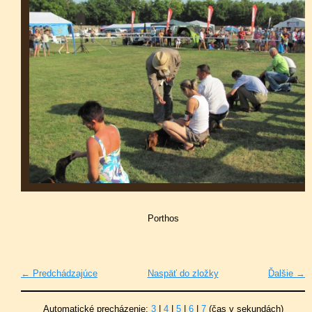
Porthos
← Predchádzajúce
Naspäť do zložky
Ďalšie →
Automatické precházenie:
3
|
4
|
5
|
6
|
7
(čas v sekundách)