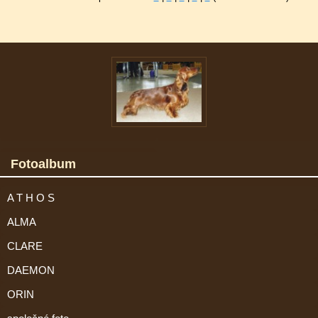
Fotoalbum
A T H O S
ALMA
CLARE
DAEMON
ORIN