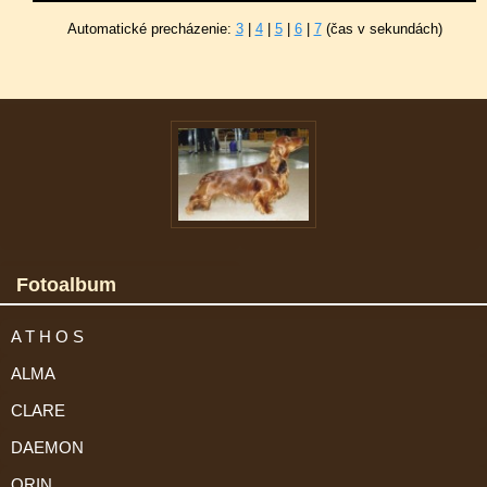
Automatické precházenie:
3
|
4
|
5
|
6
|
7
(čas v sekundách)
Fotoalbum
A T H O S
ALMA
CLARE
DAEMON
ORIN