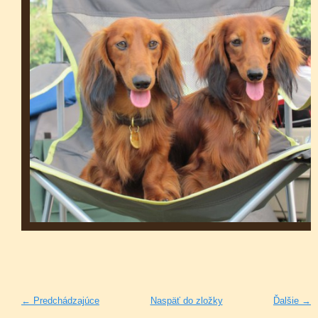
← Predchádzajúce
Naspäť do zložky
Ďalšie →