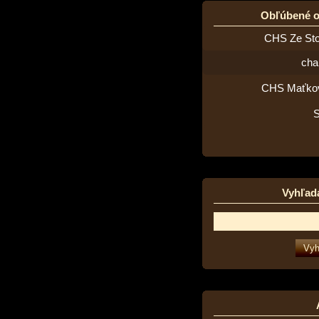
Obľúbené 
CHS Ze St
cha
CHS Maťko
Vyhľad