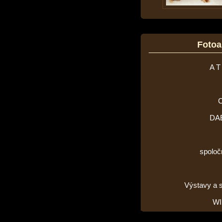
Foto
A T
DA
spoloč
Výstavy a 
WI