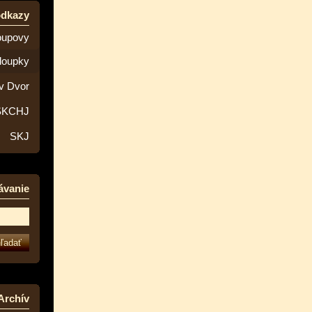
odkazy
oupovy
loupky
v Dvor
SKCHJ
SKJ
ávanie
Archív