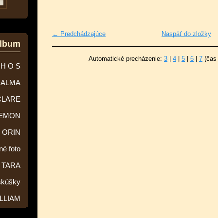
← Predchádzajúce
Naspäť do zložky
album
Automatické precházenie:
3
|
4
|
5
|
6
|
7
(čas
 H O S
ALMA
CLARE
EMON
ORIN
né foto
TARA
skúšky
LLIAM