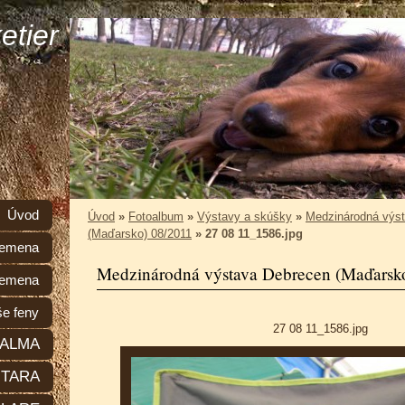
etier
Úvod
Úvod
»
Fotoalbum
»
Výstavy a skúšky
»
Medzinárodná výs
(Maďarsko) 08/2011
»
27 08 11_1586.jpg
plemena
Medzinárodná výstava Debrecen (Maďarsk
lemena
e feny
27 08 11_1586.jpg
ALMA
TARA