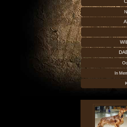
C
N
A
WI
DA
O
In Me