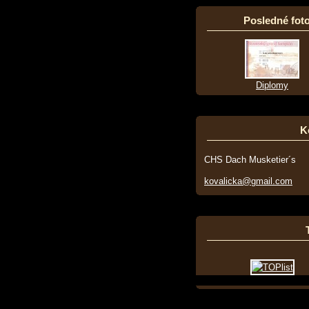
Posledné foto
Diplomy
K
CHS Dach Musketier´s
kovalicka@gmail.com