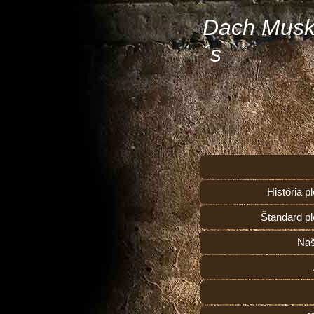
Dach Musk
´s
História 
Štandard p
Naš