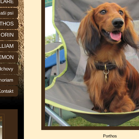
LARE
aši psi
THOS
ORIN
LLIAM
EMON
dchovy
moriam
Kontakt
Porthos