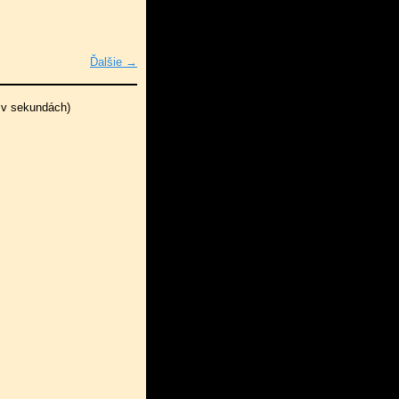
Ďalšie →
 v sekundách)