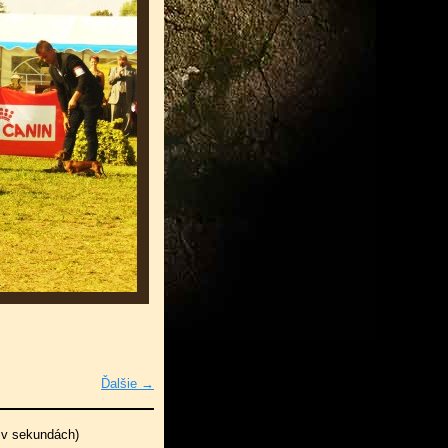
Ďalšie →
 v sekundách)