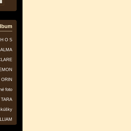
album
 H O S
ALMA
CLARE
EMON
ORIN
né foto
TARA
skúšky
LLIAM