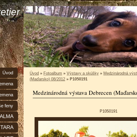
etier
Úvod
Úvod
»
Fotoalbum
»
Výstavy a skúšky
»
Medzinárodná výs
(Maďarsko) 08/2012
»
P1050191
plemena
Medzinárodná výstava Debrecen (Maďarsk
lemena
e feny
P1050191
ALMA
TARA