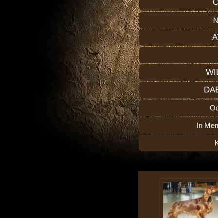
C
N
A
WI
DA
O
In Me