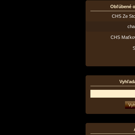
Obľúbené 
CHS Ze St
cha
CHS Maťko
Vyhľad