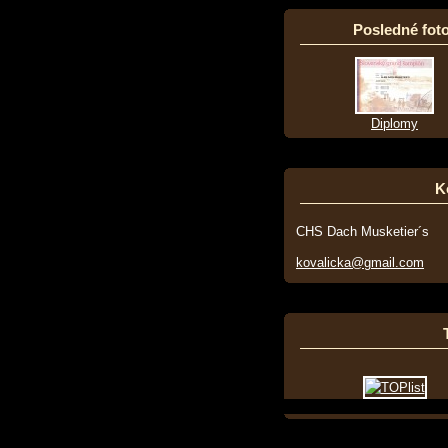
Posledné foto
Diplomy
K
CHS Dach Musketier´s
kovalicka@gmail.com