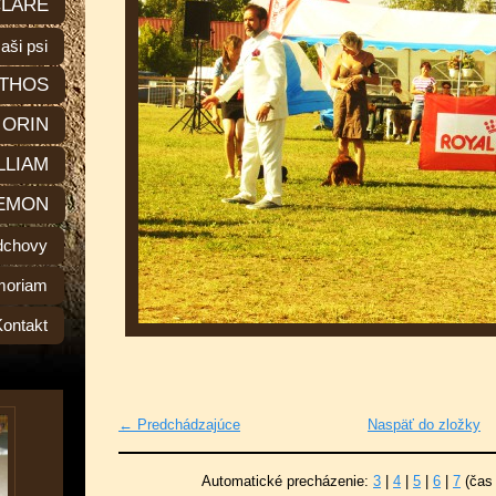
LARE
aši psi
THOS
ORIN
LLIAM
EMON
dchovy
moriam
Kontakt
← Predchádzajúce
Naspäť do zložky
Automatické precházenie:
3
|
4
|
5
|
6
|
7
(čas