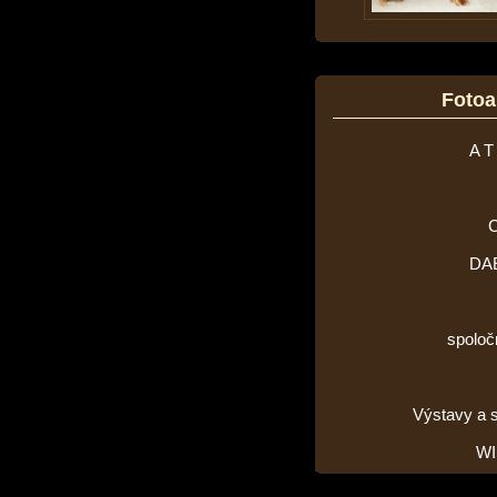
Foto
A T
DA
spoloč
Výstavy a 
WI