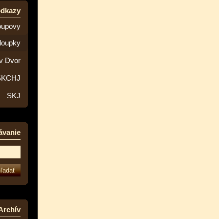
odkazy
oupovy
loupky
v Dvor
SKCHJ
SKJ
ávanie
Archív