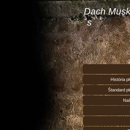
Dach Musk
´s
História 
Štandard p
Naš