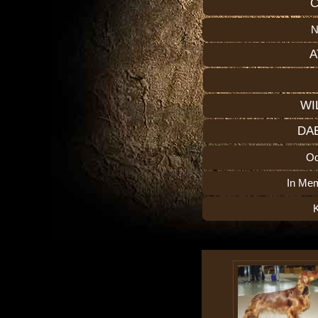
C
N
A
WI
DA
O
In Me