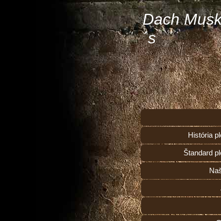
Dach Musk
´s
História 
Štandard p
Naš