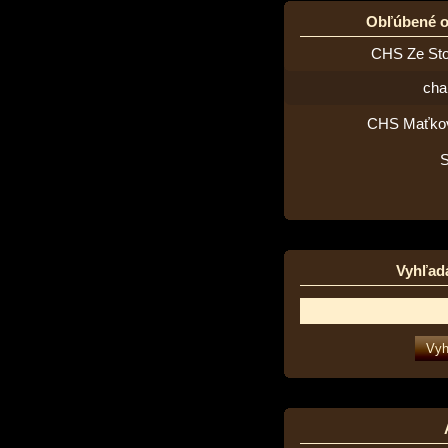
Obľúbené 
CHS Ze St
cha
CHS Maťko
Vyhľad