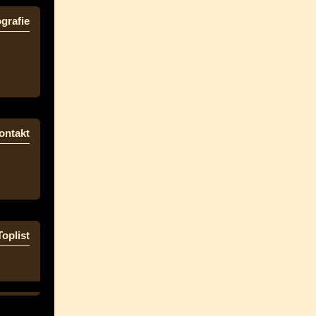
grafie
ontakt
Toplist