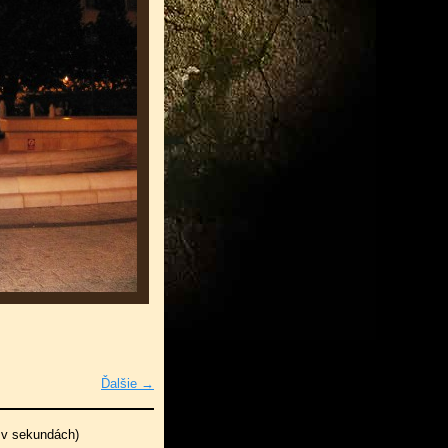
Ďalšie →
 v sekundách)