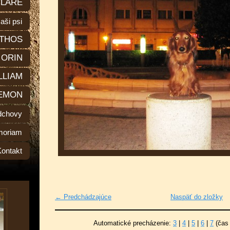
LARE
aši psi
THOS
ORIN
LLIAM
EMON
dchovy
moriam
Kontakt
← Predchádzajúce
Naspäť do zložky
Automatické precházenie:
3
|
4
|
5
|
6
|
7
(čas