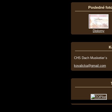
Posledné foto
Diplomy
K
CHS Dach Musketier´s
kovalicka@gmail.com