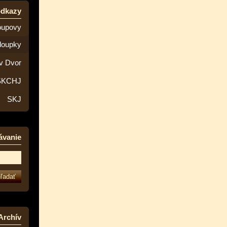
odkazy
oupovy
loupky
v Dvor
SKCHJ
SKJ
ávanie
Archív