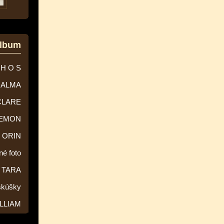
album
 H O S
ALMA
CLARE
EMON
ORIN
né foto
TARA
skúšky
LLIAM