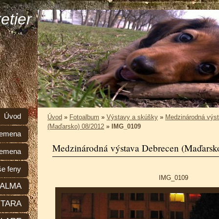
etier
Úvod
Úvod
»
Fotoalbum
»
Výstavy a skúšky
»
Medzinárodná výs
(Maďarsko) 08/2012
»
IMG_0109
plemena
Medzinárodná výstava Debrecen (Maďarsk
lemena
e feny
IMG_0109
ALMA
TARA