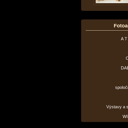
Foto
A T
DA
spoloč
Výstavy a 
WI