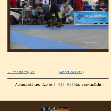
← Predchádzajúce
Naspäť do zložky
Automatické precházenie:
3
|
4
|
5
|
6
|
7
(čas v sekundách)