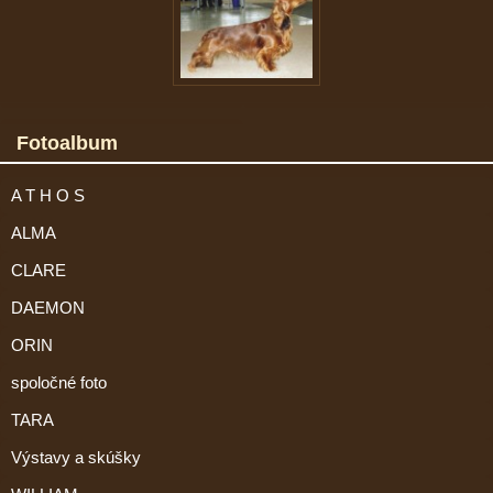
Fotoalbum
A T H O S
ALMA
CLARE
DAEMON
ORIN
spoločné foto
TARA
Výstavy a skúšky