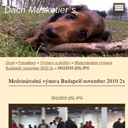
Dach Musketier´s
Úvod
»
Fotoalbum
»
Výstavy a skúšky
»
Medzinárodná výstava
Budapešť november 2010 2x
»
28112010 (25).JPG
Medzinárodná výstava Budapešť november 2010 2x
28112010 (25).JPG