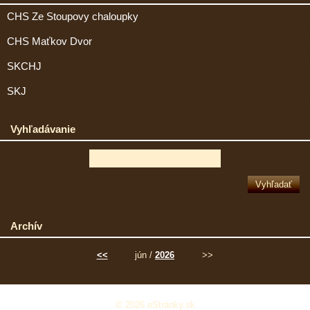
CHS Ze Stoupovy chaloupky
CHS Maťkov Dvor
SKCHJ
SKJ
Vyhľadávanie
Archív
<<
jún /
2026
>>
© 2026 eStránky.sk