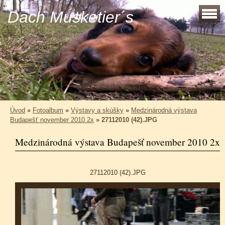
Dach Musketier´s
Úvod
»
Fotoalbum
»
Výstavy a skúšky
»
Medzinárodná výstava
Budapešť november 2010 2x
»
27112010 (42).JPG
Medzinárodná výstava Budapešť november 2010 2x
27112010 (42).JPG