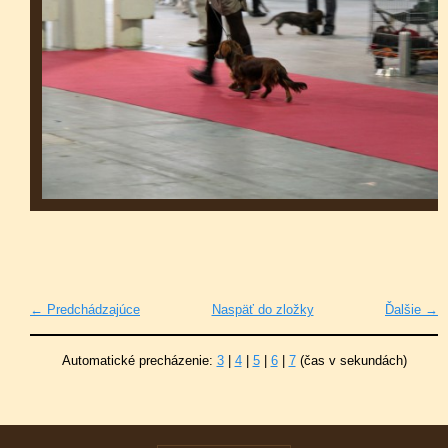
← Predchádzajúce
Naspäť do zložky
Ďalšie →
Automatické precházenie:
3
|
4
|
5
|
6
|
7
(čas v sekundách)