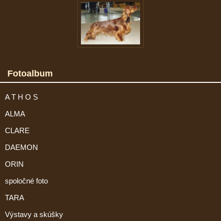
Fotoalbum
A T H O S
ALMA
CLARE
DAEMON
ORIN
spoločné foto
TARA
Výstavy a skúšky