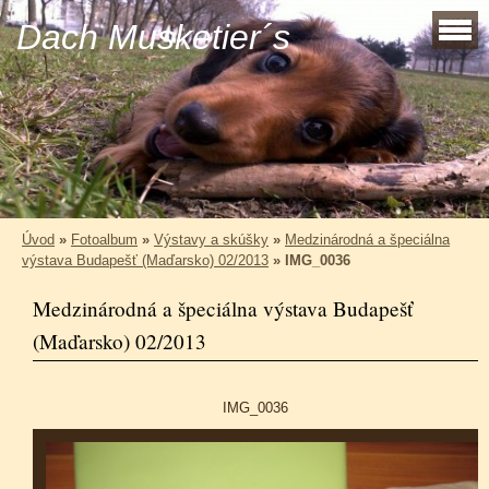
Dach Musketier´s
Úvod
»
Fotoalbum
»
Výstavy a skúšky
»
Medzinárodná a špeciálna
výstava Budapešť (Maďarsko) 02/2013
»
IMG_0036
Medzinárodná a špeciálna výstava Budapešť
(Maďarsko) 02/2013
IMG_0036