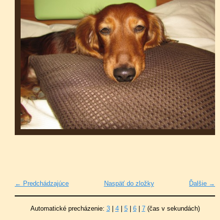
← Predchádzajúce
Naspäť do zložky
Ďalšie →
Automatické precházenie:
3
|
4
|
5
|
6
|
7
(čas v sekundách)