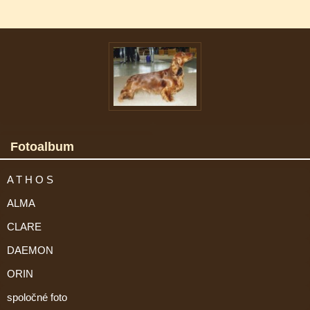
Fotoalbum
A T H O S
ALMA
CLARE
DAEMON
ORIN
spoločné foto