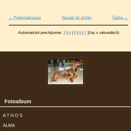
← Predchádzajúce
Naspäť do zložky
Ďalšie →
Automatické precházenie:
3
|
4
|
5
|
6
|
7
(čas v sekundách)
Fotoalbum
A T H O S
ALMA