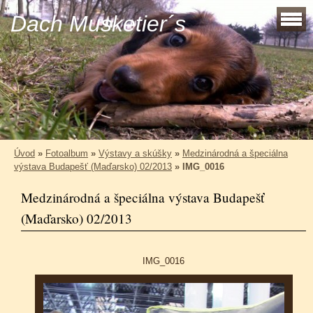
Dach Musketier´s
Úvod
»
Fotoalbum
»
Výstavy a skúšky
»
Medzinárodná a špeciálna
výstava Budapešť (Maďarsko) 02/2013
»
IMG_0016
Medzinárodná a špeciálna výstava Budapešť
(Maďarsko) 02/2013
IMG_0016