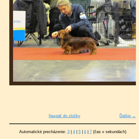
Naspäť do zložky
Ďalšie →
Automatické precházenie:
3
|
4
|
5
|
6
|
7
(čas v sekundách)