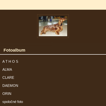
Fotoalbum
A T H O S
ALMA
CLARE
DAEMON
ORIN
spoločné foto