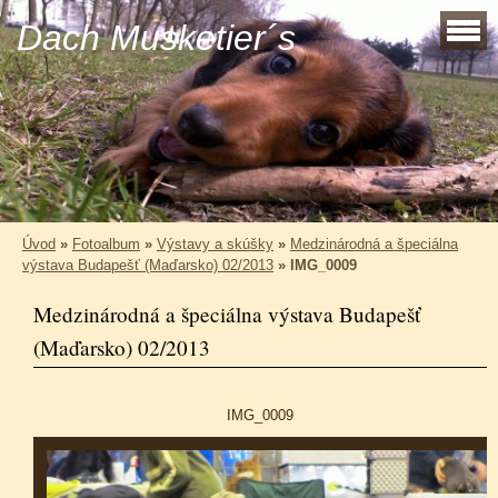
Dach Musketier´s
Úvod
»
Fotoalbum
»
Výstavy a skúšky
»
Medzinárodná a špeciálna
výstava Budapešť (Maďarsko) 02/2013
»
IMG_0009
Medzinárodná a špeciálna výstava Budapešť
(Maďarsko) 02/2013
IMG_0009