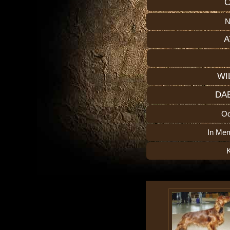
C
N
A
WI
DA
O
In Me