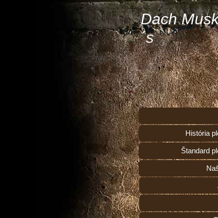
Dach Musk
´s
História 
Štandard p
Naš