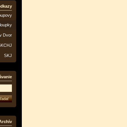
odkazy
oupovy
loupky
v Dvor
SKCHJ
SKJ
ávanie
Archív