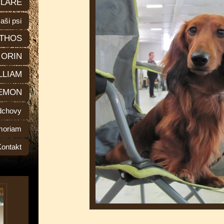
LARE
aši psi
THOS
ORIN
LLIAM
EMON
dchovy
moriam
Kontakt