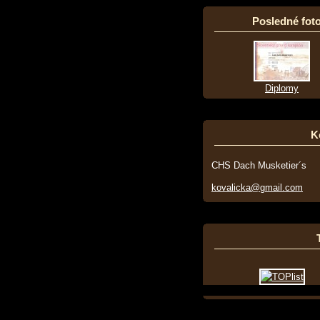
Posledné foto
Diplomy
K
CHS Dach Musketier´s
kovalicka@gmail.com