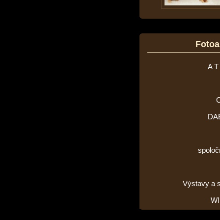
Foto
A T
DA
spoloč
Výstavy a 
WI