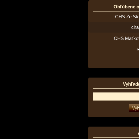
Obľúbené 
CHS Ze St
cha
CHS Maťko
Vyhľad