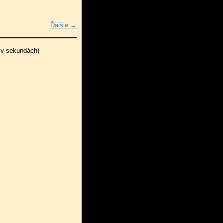
Ďalšie →
 v sekundách)