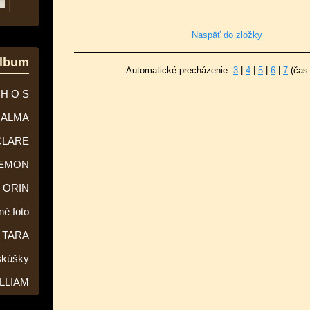
Naspäť do zložky
album
Automatické precházenie:
3
|
4
|
5
|
6
|
7
(čas
 H O S
ALMA
CLARE
EMON
ORIN
né foto
TARA
skúšky
LLIAM