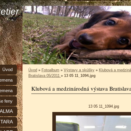
etier
Úvod
Úvod
»
Fotoalbum
»
Výstavy a skúšky
»
Klubová a medziná
Bratislava 05/2011
»
13 05 11_1094.jpg
plemena
Klubová a medzinárodná výstava Bratislav
lemena
e feny
13 05 11_1094.jpg
ALMA
TARA