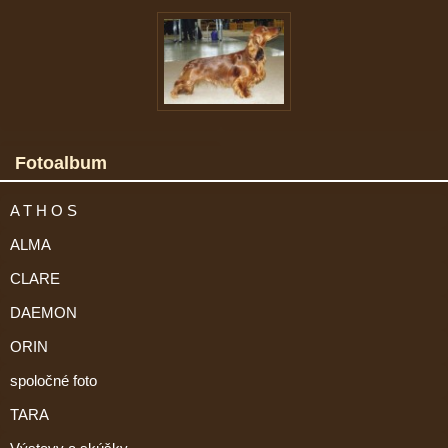
Fotoalbum
A T H O S
ALMA
CLARE
DAEMON
ORIN
spoločné foto
TARA