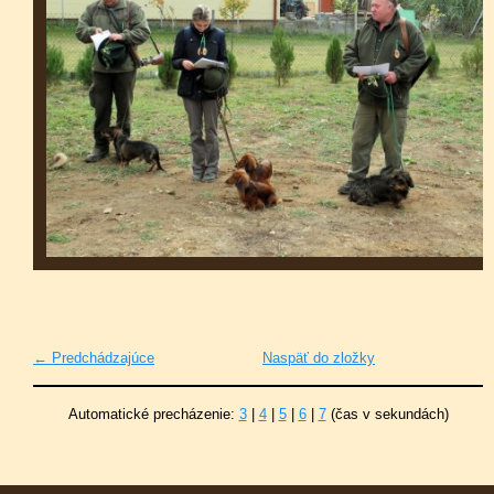
← Predchádzajúce
Naspäť do zložky
Automatické precházenie:
3
|
4
|
5
|
6
|
7
(čas v sekundách)