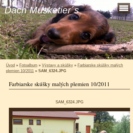
Dach Musketier´s
Úvod
»
Fotoalbum
»
Výstavy a skúšky
»
Farbiarske skúšky malých
plemien 10/2011
»
SAM_6324.JPG
Farbiarske skúšky malých plemien 10/2011
SAM_6324.JPG