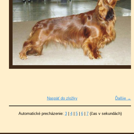
Naspäť do zložky
Ďalšie →
Automatické precházenie:
3
|
4
|
5
|
6
|
7
(čas v sekundách)