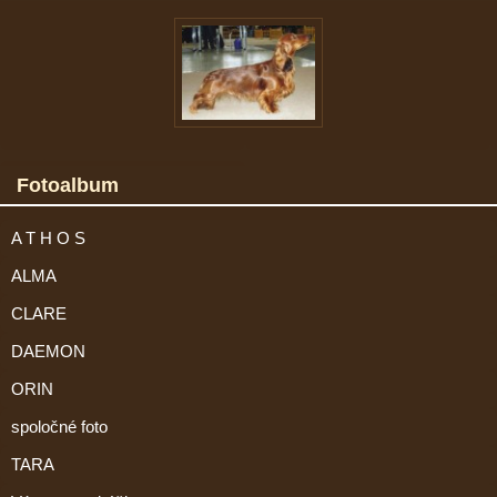
Fotoalbum
A T H O S
ALMA
CLARE
DAEMON
ORIN
spoločné foto
TARA