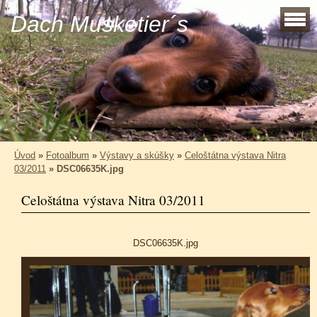
Dach Musketier´s
Úvod
»
Fotoalbum
»
Výstavy a skúšky
»
Celoštátna výstava Nitra
03/2011
»
DSC06635K.jpg
Celoštátna výstava Nitra 03/2011
DSC06635K.jpg