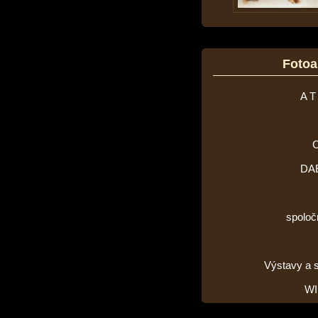
Foto
A T
DA
spoloč
Výstavy a 
WI