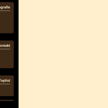
grafie
ontakt
Toplist