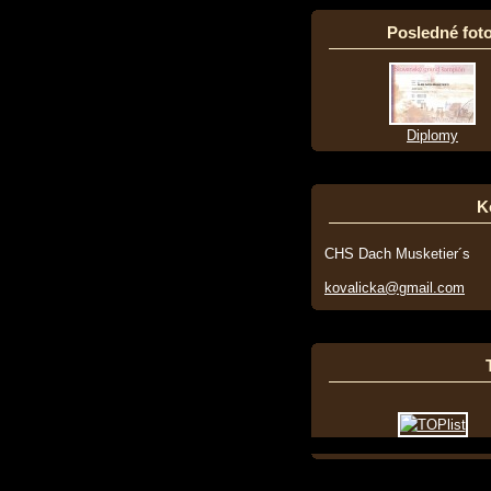
Posledné foto
Diplomy
K
CHS Dach Musketier´s
kovalicka@gmail.com