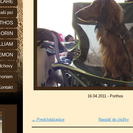
LARE
aši psi
THOS
ORIN
LLIAM
EMON
dchovy
moriam
Kontakt
16.04.2011 - Porthos
← Predchádzajúce
Naspäť do zložky