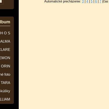
Automatické precházenie:
3
|
4
|
5
|
6
|
7
(čas
album
 H O S
ALMA
CLARE
EMON
ORIN
né foto
TARA
skúšky
LLIAM