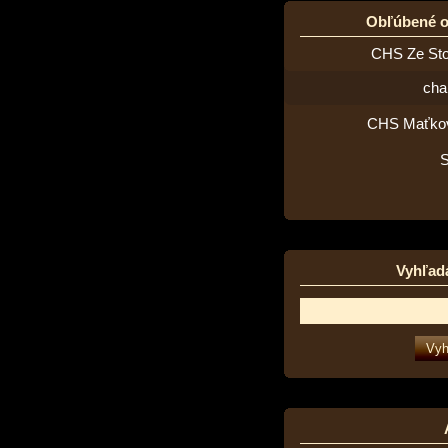
Obľúbené 
CHS Ze St
cha
CHS Maťko
Vyhľad