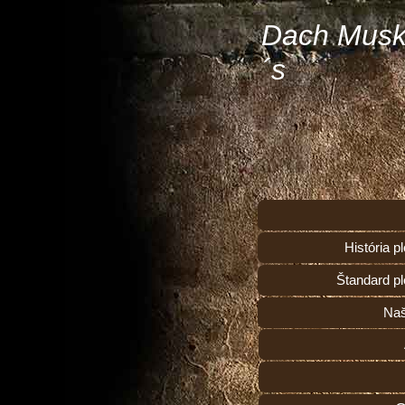
Dach Musk
´s
História 
Štandard p
Naš