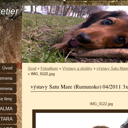
etier
Úvod
Úvod
»
Fotoalbum
»
Výstavy a skúšky
»
výstavy Satu Mare
»
IMG_0122.jpg
plemena
výstavy Satu Mare (Rumunsko) 04/2011 3
lemena
e feny
IMG_0122.jpg
ALMA
TARA