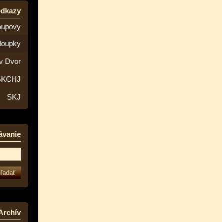
odkazy
oupovy
loupky
v Dvor
SKCHJ
SKJ
ávanie
Archív