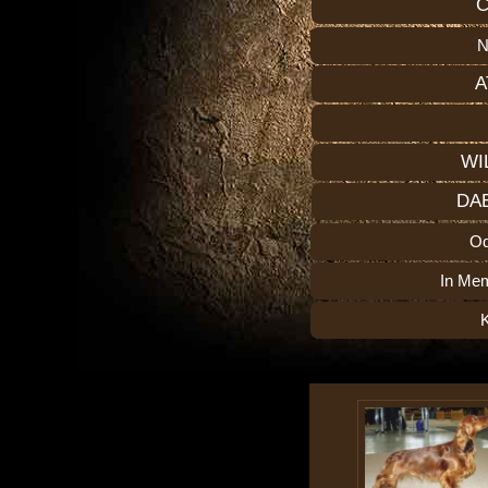
C
N
A
WI
DA
O
In Me