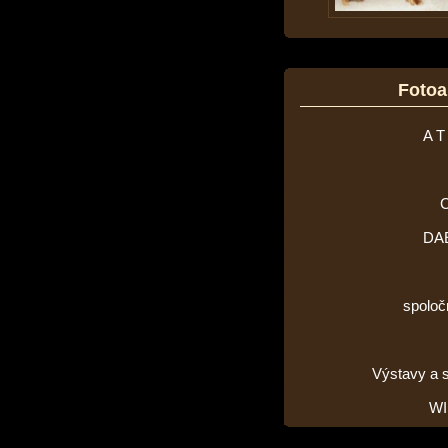
Foto
A T
DA
spoloč
Výstavy a 
WI