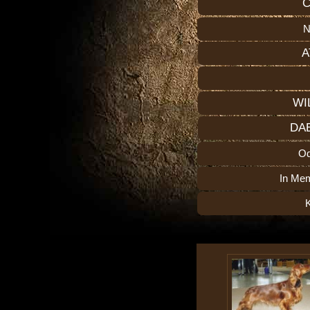
C
N
A
WI
DA
O
In Me