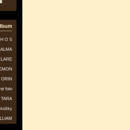
album
 H O S
ALMA
CLARE
EMON
ORIN
né foto
TARA
skúšky
LLIAM