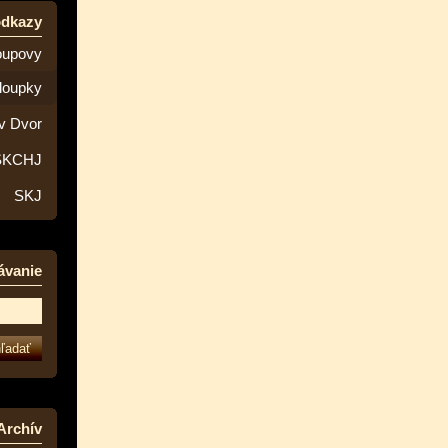
odkazy
oupovy
loupky
v Dvor
SKCHJ
SKJ
ávanie
Archív