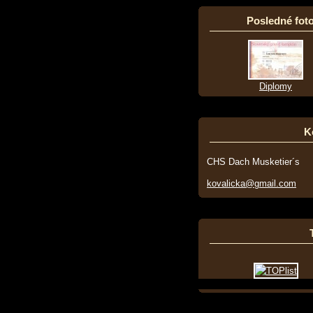
Posledné foto
Diplomy
K
CHS Dach Musketier´s
kovalicka@gmail.com