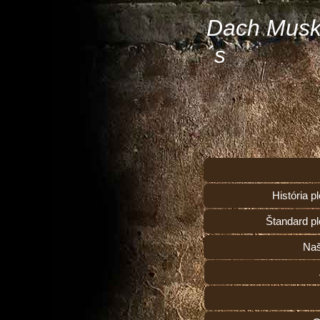
Dach Musk
´s
História 
Štandard p
Naš