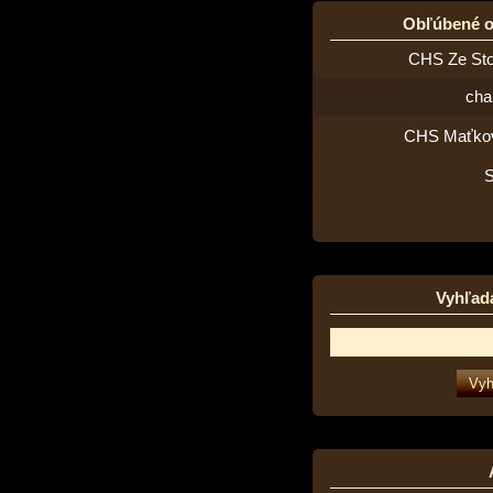
Obľúbené 
CHS Ze St
cha
CHS Maťko
Vyhľad