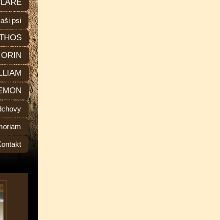
LARE
aši psi
THOS
ORIN
LLIAM
EMON
dchovy
moriam
Kontakt