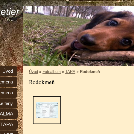
etier
Úvod
Úvod
»
Fotoalbum
»
TARA
»
Rodokmeň
Rodokmeň
plemena
lemena
e feny
ALMA
TARA