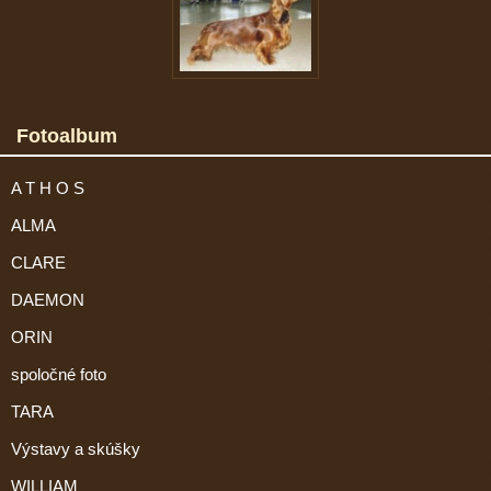
Fotoalbum
A T H O S
ALMA
CLARE
DAEMON
ORIN
spoločné foto
TARA
Výstavy a skúšky
WILLIAM