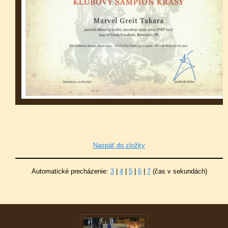
Naspäť do zložky
Automatické precházenie:
3
|
4
|
5
|
6
|
7
(čas v sekundách)