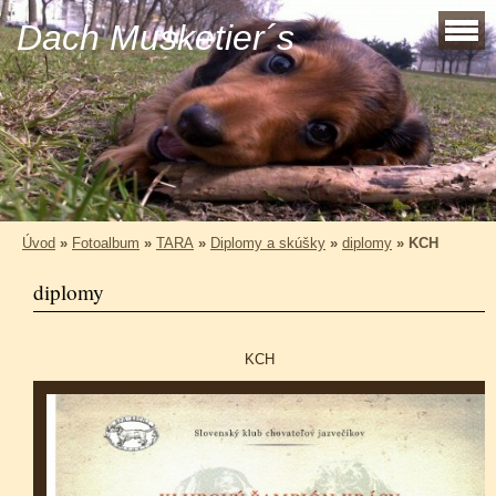
Dach Musketier´s
Úvod
»
Fotoalbum
»
TARA
»
Diplomy a skúšky
»
diplomy
»
KCH
diplomy
KCH