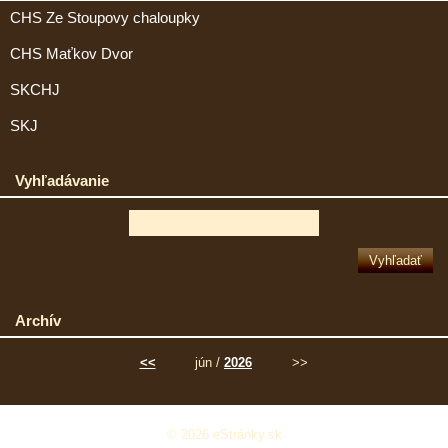
CHS Ze Stoupovy chaloupky
CHS Maťkov Dvor
SKCHJ
SKJ
Vyhľadávanie
Archív
<<
jún /
2026
>>
© 2026 eStránky.sk