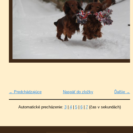
← Predchádzajúce
Naspäť do zložky
Ďalšie →
Automatické precházenie:
3
|
4
|
5
|
6
|
7
(čas v sekundách)