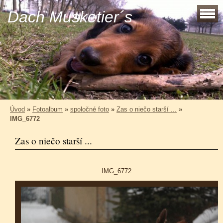
Dach Musketier´s
Úvod
»
Fotoalbum
»
spoločné foto
»
Zas o niečo starší ...
»
IMG_6772
Zas o niečo starší ...
IMG_6772