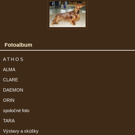
Fotoalbum
A T H O S
ALMA
CLARE
DAEMON
ORIN
spoločné foto
TARA
Výstavy a skúšky