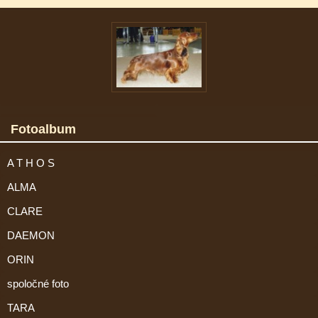
Fotoalbum
A T H O S
ALMA
CLARE
DAEMON
ORIN
spoločné foto
TARA