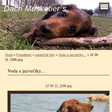
Dach Musketier´s
Úvod
»
Fotoalbum
»
spoločné foto
»
Voda a jazvečíky...
»
12 06
11_1186.jpg
Voda a jazvečíky...
12 06 11_1186.jpg