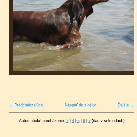
← Predchádzajúce
Naspäť do zložky
Ďalšie →
Automatické precházenie:
3
|
4
|
5
|
6
|
7
(čas v sekundách)