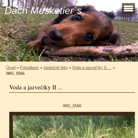
Dach Musketier´s
Úvod
»
Fotoalbum
»
spoločné foto
»
Voda a jazvečíky II ...
»
IMG_5566
Voda a jazvečíky II ...
IMG_5566