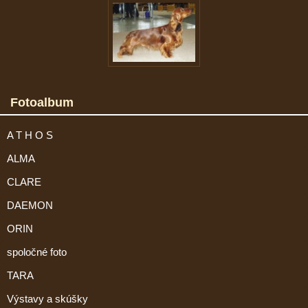
Fotoalbum
A T H O S
ALMA
CLARE
DAEMON
ORIN
spoločné foto
TARA
Výstavy a skúšky