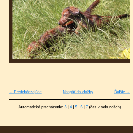
← Predchádzajúce
Naspäť do zložky
Ďalšie →
Automatické precházenie:
3
|
4
|
5
|
6
|
7
(čas v sekundách)