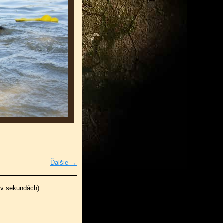
Ďalšie →
 v sekundách)