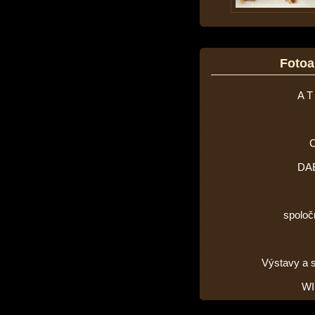
Foto
A T
DA
spoloč
Výstavy a 
WI