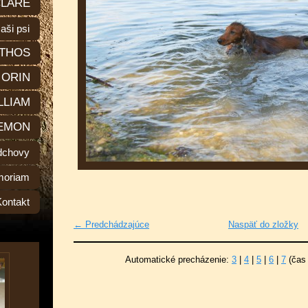
LARE
aši psi
THOS
ORIN
LLIAM
EMON
dchovy
moriam
Kontakt
← Predchádzajúce
Naspäť do zložky
Automatické precházenie:
3
|
4
|
5
|
6
|
7
(čas