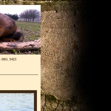
»
IMG_5423