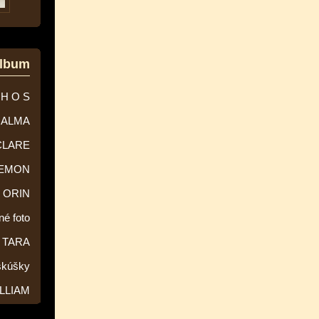
album
 H O S
ALMA
CLARE
EMON
ORIN
né foto
TARA
skúšky
LLIAM