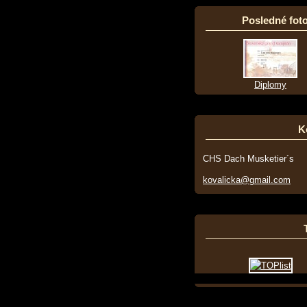
Posledné foto
Diplomy
K
CHS Dach Musketier´s
kovalicka@gmail.com