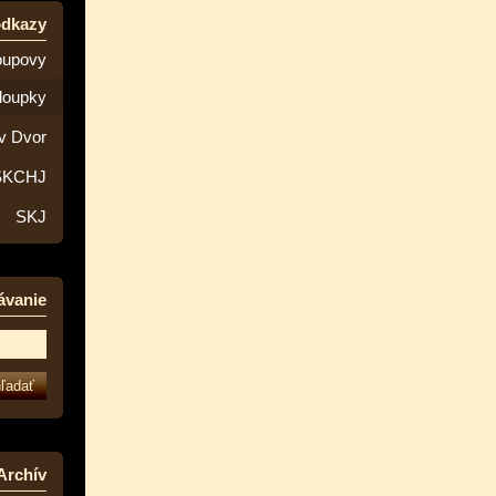
odkazy
oupovy
loupky
v Dvor
SKCHJ
SKJ
ávanie
Archív