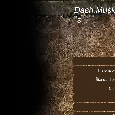
Dach Musk
´s
História 
Štandard p
Naš