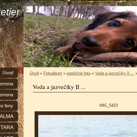
etier
Úvod
Úvod
»
Fotoalbum
»
spoločné foto
»
Voda a jazvečíky II ...
plemena
Voda a jazvečíky II ...
lemena
IMG_5423
e feny
ALMA
TARA