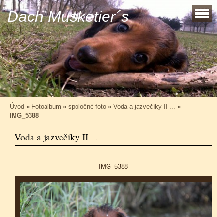
Dach Musketier´s
Úvod
»
Fotoalbum
»
spoločné foto
»
Voda a jazvečíky II ...
»
IMG_5388
Voda a jazvečíky II ...
IMG_5388