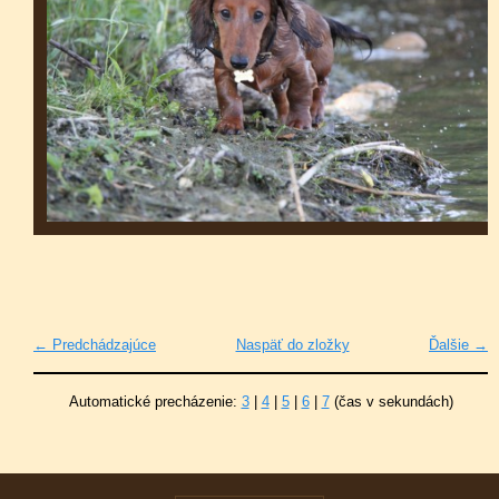
← Predchádzajúce
Naspäť do zložky
Ďalšie →
Automatické precházenie:
3
|
4
|
5
|
6
|
7
(čas v sekundách)