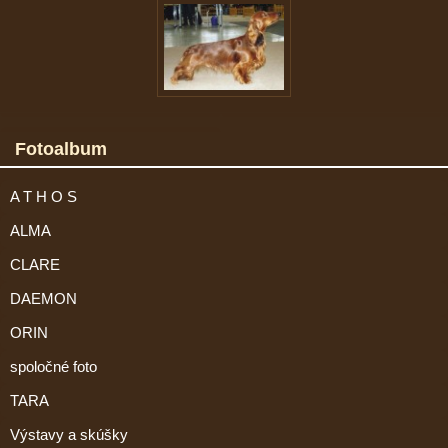
Fotoalbum
A T H O S
ALMA
CLARE
DAEMON
ORIN
spoločné foto
TARA
Výstavy a skúšky